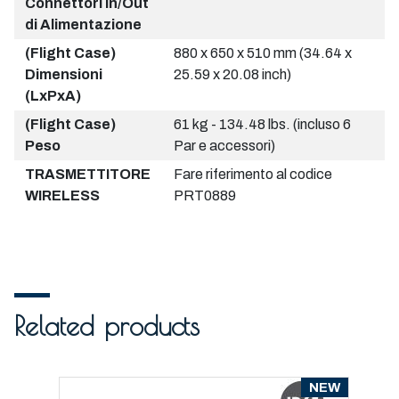
Connettori In/Out
di Alimentazione
(Flight Case)
880 x 650 x 510 mm (34.64 x
Dimensioni
25.59 x 20.08 inch)
(LxPxA)
(Flight Case)
61 kg - 134.48 lbs. (incluso 6
Peso
Par e accessori)
TRASMETTITORE
Fare riferimento al codice
WIRELESS
PRT0889
Related products
NEW