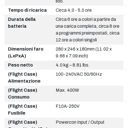
litio.
Tempo di ricarica
Circa 4,0 - 5,0 ore
Durata della
Circa 6 ore a colori a partire da
batteria
una carica completa, circa 8 ore
a programmi preimpostati, circa
12 ore a colori singoli
Dimensioni faro
280 x 246 x 180mm (11.02 x
(LxPxA)
9.68 x 7.09 inch)
Peso netto
4.0 kg – 8.81 lbs.
(Flight Case)
100-240VAC 50/60Hz
Alimentazione
(Flight Case)
Max. 400W
Consumo
(Flight Case)
F10A-250V
Fusibile
(Flight Case)
Powercon Input / Output