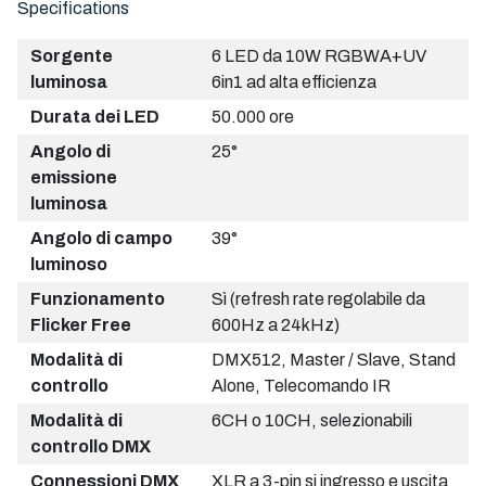
Specifications
Sorgente
6 LED da 10W RGBWA+UV
luminosa
6in1 ad alta efficienza
Durata dei LED
50.000 ore
Angolo di
25°
emissione
luminosa
Angolo di campo
39°
luminoso
Funzionamento
Sì (refresh rate regolabile da
Flicker Free
600Hz a 24kHz)
Modalità di
DMX512, Master / Slave, Stand
controllo
Alone, Telecomando IR
Modalità di
6CH o 10CH, selezionabili
controllo DMX
Connessioni DMX
XLR a 3-pin si ingresso e uscita