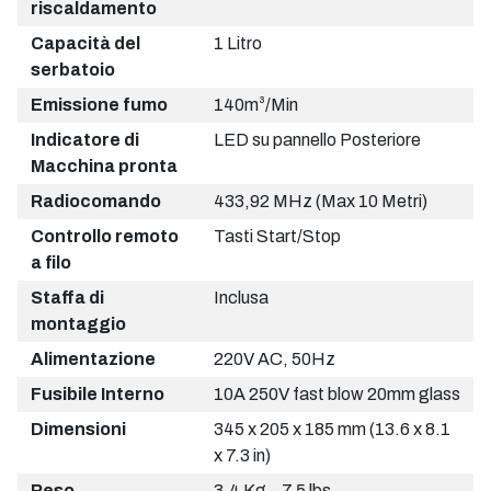
riscaldamento
Capacità del
1 Litro
serbatoio
Emissione fumo
140m³/Min
Indicatore di
LED su pannello Posteriore
Macchina pronta
Radiocomando
433,92 MHz (Max 10 Metri)
Controllo remoto
Tasti Start/Stop
a filo
Staffa di
Inclusa
montaggio
Alimentazione
220V AC, 50Hz
Fusibile Interno
10A 250V fast blow 20mm glass
Dimensioni
345 x 205 x 185 mm (13.6 x 8.1
x 7.3 in)
Peso
3,4 Kg – 7.5 lbs.