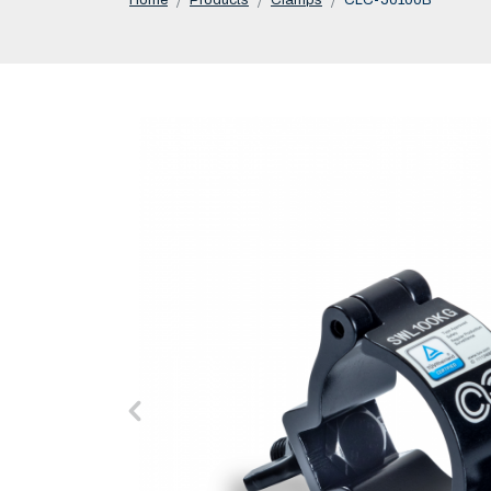
Home
Products
Clamps
CLC-50100B