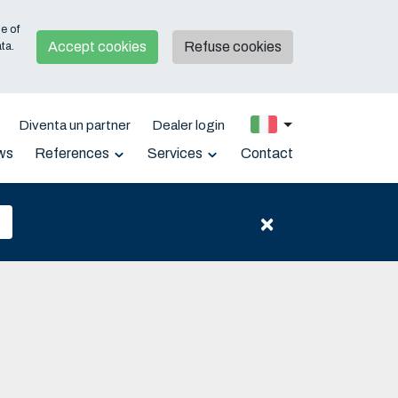
e of
Accept cookies
Refuse cookies
ta.
Diventa un partner
Dealer login
ws
References
Services
Contact
Support
Downloads
×
Garanzia